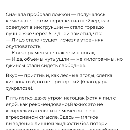
Сначала пробовал ложкой — получалось
комковато, потом перешёл на шейкер, как
советуют в инструкции — стало гораздо
лучше.Уже через 5–7 дней заметил, что:
— Лицо стало «суше», исчезла утренняя
одутловатость,
— К вечеру меньше тяжести в ногах,
— И да, объёмы чуть ушли — не килограммы, но
джинсы стали сидеть свободнее.
Вкус — приятный, как лесные ягоды, слегка
кисловатый, но не приторный (благодаря
сукралозе).
Пить легко, даже утром натощак (хотя я пил с
едой, как рекомендовано).Важно: это не
«жиросжигатель» и не мочегонное в
агрессивном смысле. Здесь — мягкое
выведение лишней жидкости без потери
электролитов, и это чувствуется: нет слабости,